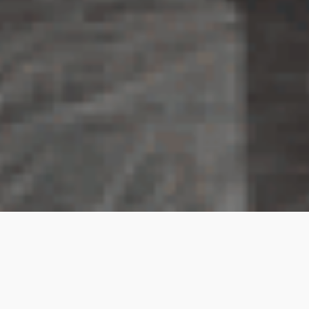
О нас
Черлидеры Lucky Demons – это
красота, грация, современная